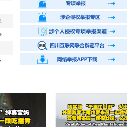
决
决
中