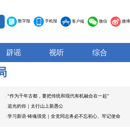
数字报
手机报
客户端
微信
微博
辟谣
视听
综合
局
“作为千年古都，要把传统和现代有机融合在一起”
追光的你｜太行山上新愚公
学习新语·铸魂强党｜全党同志务必不忘初心、牢记使命