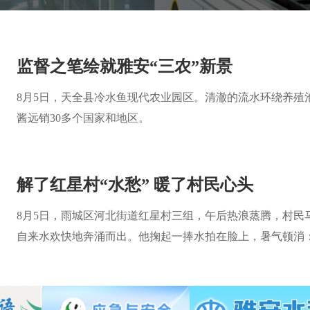
监督之笔绘就雅安“三农”新景
8月5日，天全县冷水鱼现代农业园区。清澈的流水环绕养殖
酱远销30多个国家和地区。
解了红星村“水愁” 暖了村民心头
8月5日，雨城区河北街道红星村三组，午后热浪蒸腾，村民
自来水欢快地奔涌而出。他掬起一捧水拍在脸上，暑气顿消
什么时候拧开，水流都大得很。”