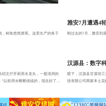
雅安7月遭遇4
池，鲟鱼悠然摆尾。这里生产的鱼子
刚过去的7月，雅安到
汉源县：数字科
马绍文拧开厨房水龙头，一股清冽的
眼下，汉源县甘溪坝工
：“以前用水断断续续的，现在好了，
技有限公司两家本土花
业高质量发展按下“加速