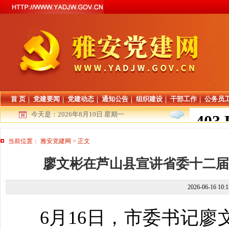
首 页
党建要闻
党建动态
通知公告
组织建设
干部工作
公务员
今天是：
2026年8月10日 星期一
当前位置：
雅安党建网
>
正文
廖文彬在芦山县宣讲省委十二届
2026-06-16 10
6月16日，市委书记廖