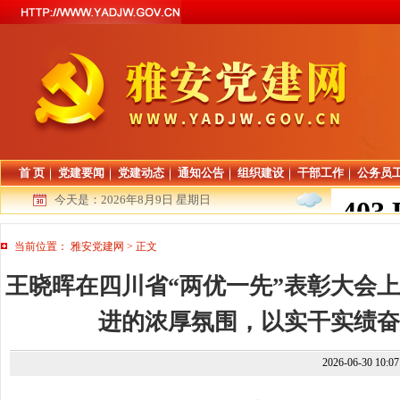
首 页
党建要闻
党建动态
通知公告
组织建设
干部工作
公务员
今天是：
2026年8月9日 星期日
当前位置：
雅安党建网
>
正文
王晓晖在四川省“两优一先”表彰大会
进的浓厚氛围，以实干实绩奋
2026-06-30 10:0