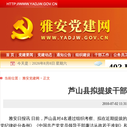
首 页
党建要闻
党建动态
通知公告
组织建设
干部工作
公务员
今天是：
2026年8月8日 星期六
当前位置：
雅安党建网
>
正文
芦山县拟提拔干部
2010-07-02 11:3
雅安日报讯 日前，芦山县对4名通过组织考察、拟在近期提拔的
党纪律处分条例》《中国共产党党员领导干部廉洁从政若干准则》