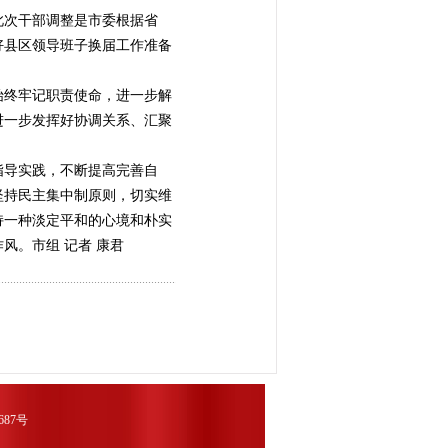
次干部调整是市委根据省
好县区领导班子换届工作准备
终牢记职责使命，进一步解
进一步发挥好协调关系、汇聚
导实践，不断提高完善自
坚持民主集中制原则，切实维
持一种淡定平和的心境和朴实
风。市组 记者 康君
1687号