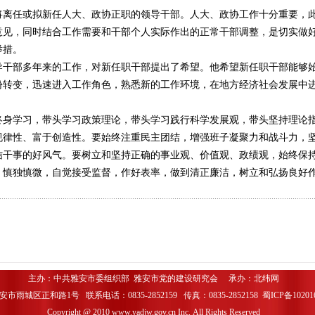
任或拟新任人大、政协正职的领导干部。人大、政协工作十分重要，此
意见，同时结合工作需要和干部个人实际作出的正常干部调整，是切实做
举措。
部多年来的工作，对新任职干部提出了希望。他希望新任职干部能够始
份转变，迅速进入工作角色，熟悉新的工作环境，在地方经济社会发展中
学习，带头学习政策理论，带头学习践行科学发展观，带头坚持理论指
规律性、富于创造性。要始终注重民主团结，增强班子凝聚力和战斗力，
结干事的好风气。要树立和坚持正确的事业观、价值观、政绩观，始终保
慎独慎微，自觉接受监督，作好表率，做到清正廉洁，树立和弘扬良好作
主办：中共雅安市委组织部 雅安市党的建设研究会 承办：
北纬网
市雨城区正和路1号 联系电话：0835-2852159 传真：0835-2852158
蜀ICP备1020
Copyright @ 2010 www.yadjw.gov.cn Inc. All Rights Reserved