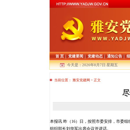
首 页
党建要闻
党建动态
通知公告
今天是：
2026年8月7日 星期五
当前位置：
雅安党建网
>
正文
尽
本报讯 昨（16）日，按照市委安排，市委
组织部长刘华军出席会议并讲话。