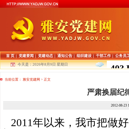
首 页
党建要闻
党建动态
通知公告
组织建设
干部工作
公务员
今天是：
2026年8月9日 星期日
当前位置：
雅安党建网
>
正文
严肃换届纪
2012-08-23
2011
年以来，我市把做好