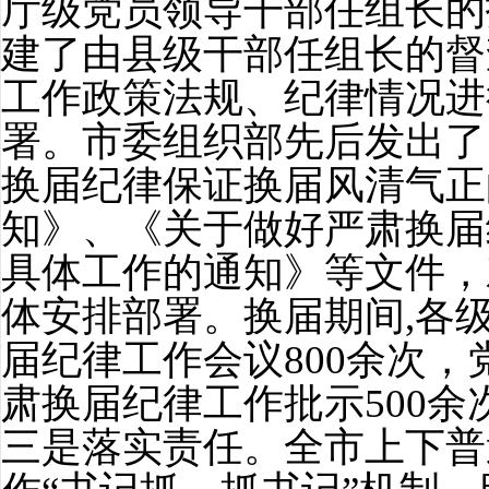
厅级党员领导干部任组长的
建了由县级干部任组长的督
工作政策法规、纪律情况进
署。
市
委组织部先后发出了
换届纪律保证换届风清气正
知》、《关于做好严肃换届
具体工作的通知》等文件，
体安排部署。换届期间
,
各
届纪律工作会议
800
余次，
肃换届纪律工作批示
500
余
三是落实责任。全市上下普