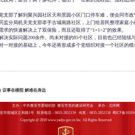
党支部了解到聚兴园社区天和景园小区门口停车难，便会同市政
药监分局机关党支部牵手古城南路社区，上门给居民整理家庭小
需求的快速解决上了双保险，而且还取得了“
1+1>2
”的效果。
解决实际问题
200
余件。尚未对接的
85
个社区，目前也已经陆续
对一对接的基础上，今年还将形成多个党组织对接一个社区的模
 议事在楼院 解难在身边
主办：中共雅安市委组织部 雅安市党的建设研究会 承办：
北纬网
市雨城区正和路1号 联系电话：0835-2852159 传真：0835-2852158
蜀ICP备1020
Copyright @ 2010 www.yadjw.gov.cn Inc. All Rights Reserved