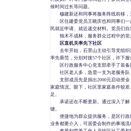
候时间过长等问题。
穆建新还和同事将服务阵线前移，
区住建委党员王晓庆也和同事们一
民就近申请、就近递交材料。党员们自
独木不成林，服务群众过程中的党
区直机关率先下社区
去年开始，石景山主动引导党组织
率先垂范，分别对接
57
个社区，许下服
区行政服务中心党支部牵手了装备
社区老人多，急需一支为老服务队
支部成员先是捐出
2000
元启动资金
家庭情况。眼下，社区里家庭条件较差
足。
承诺还在不断更新。通过深入了解
键。
便捷地为群众提供服务，是区行政
业务都要介入，可居委会制作的事项流
李景利带着工作人员找区社工委和