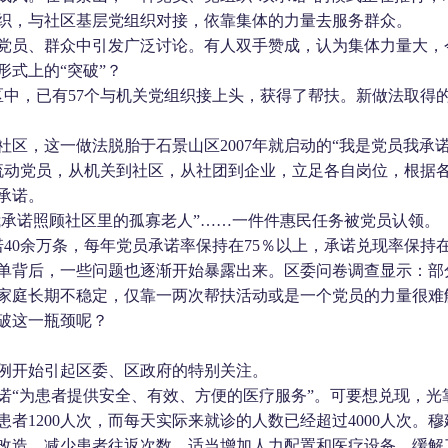
织，与社区基层党组织对接，依靠集体的力量去服务群众。
党员、群众中引发广泛讨论。有人双手赞成，认为集体力量大，
式上的“突破”？
区中，已有
57
个与机关党组织接上头，获得了帮扶。新做法取得
社区，这一做法脱胎于石景山区
2007
年就启动的“我是党员我承
流动党员，从机关到社区，从社团到企业，立足各自岗位，根据
承诺。
我承诺照顾社区里的孤寡老人”……一件件惠民任务被党员认领。
诺
40
余万条，每年党员承诺率保持在
75
％以上，承诺兑现率保持
单背后，一些问题也逐渐开始暴露出来。区委问卷调查显示：部
家庭长期不稳定，仅靠一两次帮扶活动或是一个党员的力量很难
破这一瓶颈呢？
例开始引起区委、区政府的特别关注。
诺“为患者提供安全、有效、方便的医疗服务”。可要想兑现，光
患者
1200
人次，而每天实际来就诊的人数已经超过
4000
人次。穆
改造，减少患者往返次数，适当增加人力配置和医疗设备，缓解