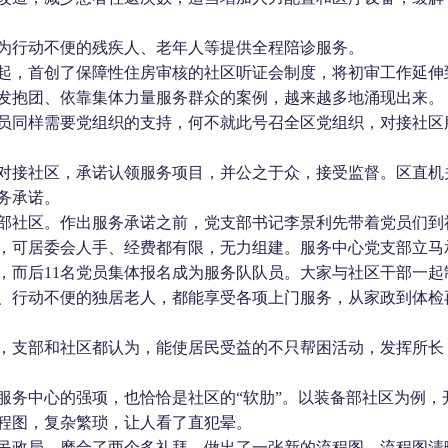
为行动不便的残疾人、老年人等提供全程陪诊服务。
起，首创了保障性住房审核的社区听证会制度，将初审工作延伸
发抱团、依靠集体力量服务群众的案例，越来越多地涌现出来。
员同样需要党组织的支持，何不就此号召全区党组织，对接社区
对接社区，承诺认领服务项目，并公之于众，接受监督。区直机
务承诺。
部社区。作出服务承诺之前，党支部书记李景利先带着党员们到
，可居委会人手、经费都有限，无力组建。服务中心党支部立马
，而后
11
名党员集体报名成为服务队队员。大家与社区干部一起
、行动不便的独居老人，都能享受各项上门服务，从家政到体检
，支部和社区都认为，能使居民受益的不只帮困活动，发挥所长
服务中心的强项，也恰恰是社区的“软肋”。以装备部社区为例，
程图，复杂繁琐，让人看了直犯晕。
民政局，磨合了两个多礼拜，做出了一张新的流程图。流程图清