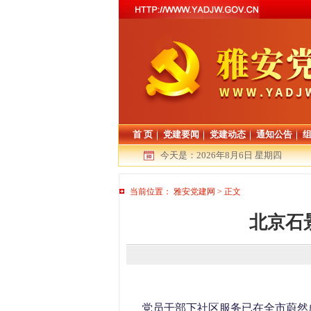
首 页
党建要闻
党建动态
通知公告
今天是：
2026年8月6日 星期四
当前位置：
雅安党建网
>
正文
北京石
党员干部下社区服务已在全市蔚然