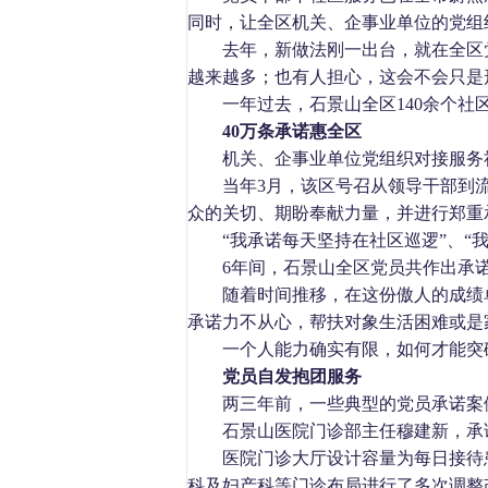
同时，让全区机关、企事业单位的党组
去年，新做法刚一出台，就在全区
越来越多；也有人担心，这会不会只是形
一年过去，石景山全区
140
余个社
40
万条承诺惠全区
机关、企事业单位党组织对接服务
当年
3
月，该区号召从领导干部到
众的关切、期盼奉献力量，并进行郑重
“我承诺每天坚持在社区巡逻”、“
6
年间，石景山全区党员共作出承
随着时间推移，在这份傲人的成绩
承诺力不从心，帮扶对象生活困难或是
一个人能力确实有限，如何才能突
党员自发抱团服务
两三年前，一些典型的党员承诺案
石景山医院门诊部主任穆建新，承
医院门诊大厅设计容量为每日接待
科及妇产科等门诊布局进行了多次调整