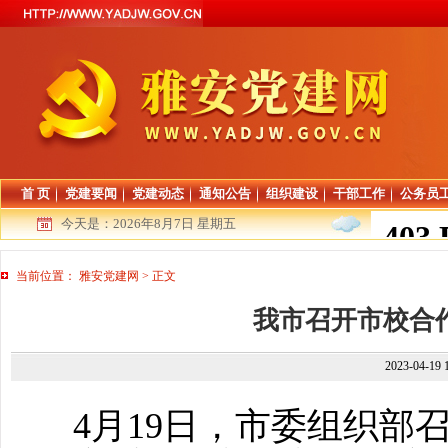
首 页
党建要闻
党建动态
通知公告
组织建设
干部工作
公务员
今天是：
2026年8月7日 星期五
当前位置：
雅安党建网
>
正文
我市召开市校合
2023-04-19
4
月
19
日，市委组织部