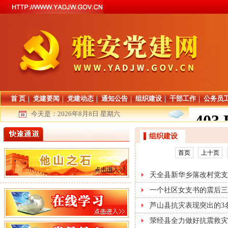
首 页
党建要闻
党建动态
通知公告
组织建设
干部工作
公务员
今天是：
2026年8月8日 星期六
组织建设
首页
上十页
天全县新华乡落改村党支
一个社区女支书的震后三
芦山县抗灾表现突出的3
荥经县全力做好抗震救灾