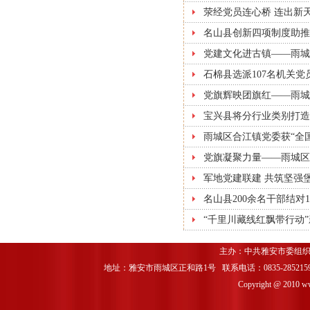
荥经党员连心桥 连出新
名山县创新四项制度助推
党建文化进古镇——雨城
石棉县选派107名机关
党旗辉映团旗红——雨城
宝兴县将分行业类别打造
雨城区合江镇党委获“全
党旗凝聚力量——雨城区
军地党建联建 共筑坚强
名山县200余名干部结对1
“千里川藏线红飘带行动
主办：中共雅安市委组织
地址：雅安市雨城区正和路1号 联系电话：0835-2852159 
Copyright @ 2010 www