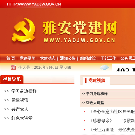
首 页
党建要闻
党建动态
通知公告
组织建设
干部工作
公务员
今天是：
2026年8月6日 星期四
党建视频
>>
学习身边榜样
>>
学习身边榜样
>>
党建视讯
>>
红色大讲堂
>>
共产党人
《全心全意为社区居民服
>>
红色大讲堂
《感恩母亲》——徐霞新
《长征万里险，最忆夹金